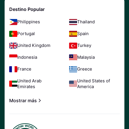
Destino Popular
Philippines
Thailand
Portugal
Spain
United Kingdom
Turkey
Indonesia
Malaysia
France
Greece
United Arab
United States of
Emirates
America
Mostrar más