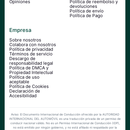
Opiniones
Política de reembolso y
devoluciones
Política de envío
Política de Pago
Empresa
Sobre nosotros
Colabora con nosotros
Política de privacidad
Términos de servicio
Descargo de
responsabilidad legal
Política de DMCA y
Propiedad Intelectual
Política de uso
aceptable
Política de Cookies
Declaración de
Accesibilidad
Aviso: El Documento Internacional de Conducción ofrecido por la AUTORIDAD
INTERNACIONAL DEL AUTOMÓVIL es una traducción privada de un permiso de
conducir nacional válido. No es un Permiso Internacional de Conducción (IDP),
no está emitido por ningún gobierno, y no está afiliado ni respaldado por la