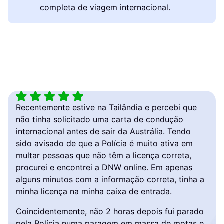
completa de viagem internacional.
Recentemente estive na Tailândia e percebi que
Uma
não tinha solicitado uma carta de condução
apre
internacional antes de sair da Austrália. Tendo
rec
sido avisado de que a Polícia é muito ativa em
prob
multar pessoas que não têm a licença correta,
ime
procurei e encontrei a DNW online. Em apenas
man
alguns minutos com a informação correta, tinha a
pro
minha licença na minha caixa de entrada.
Ja
Coincidentemente, não 2 horas depois fui parado
C
pela Polícia numa paragem em massa de motas e