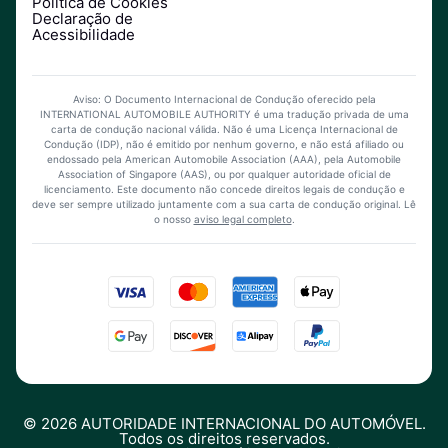
Política de Cookies
Declaração de
Acessibilidade
Aviso: O Documento Internacional de Condução oferecido pela
INTERNATIONAL AUTOMOBILE AUTHORITY é uma tradução privada de uma
carta de condução nacional válida. Não é uma Licença Internacional de
Condução (IDP), não é emitido por nenhum governo, e não está afiliado ou
endossado pela American Automobile Association (AAA), pela Automobile
Association of Singapore (AAS), ou por qualquer autoridade oficial de
licenciamento. Este documento não concede direitos legais de condução e
deve ser sempre utilizado juntamente com a sua carta de condução original.
Lê
o nosso
aviso legal completo
.
©
2026
AUTORIDADE INTERNACIONAL DO AUTOMÓVEL.
Todos os direitos reservados.