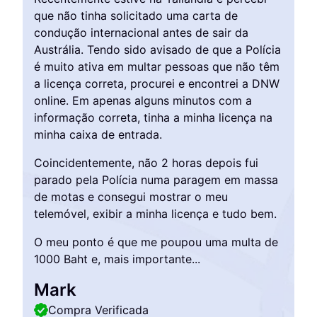
apreen
que não tinha solicitado uma carta de
que r
condução internacional antes de sair da
peque
Austrália. Tendo sido avisado de que a Polícia
imedi
é muito ativa em multar pessoas que não têm
mante
a licença correta, procurei e encontrei a DNW
proce
online. Em apenas alguns minutos com a
certez
informação correta, tinha a minha licença na
minha caixa de entrada.
Jam
Coincidentemente, não 2 horas depois fui
Com
parado pela Polícia numa paragem em massa
de motas e consegui mostrar o meu
telemóvel, exibir a minha licença e tudo bem.
O meu ponto é que me poupou uma multa de
1000 Baht e, mais importante...
Mark
Compra Verificada