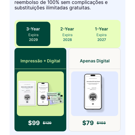
reembolso de 100% sem complicações e
substituições ilimitadas gratuitas.
3
-Year
2
-Year
1
-Year
Expira
Expira
Expira
2029
2028
2027
Impressão + Digital
Apenas Digital
$
99
$
79
$
129
$
103