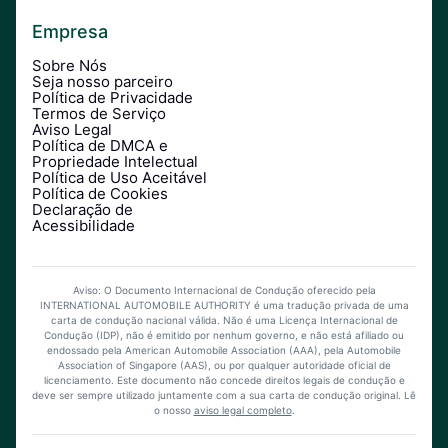
Empresa
Sobre Nós
Seja nosso parceiro
Política de Privacidade
Termos de Serviço
Aviso Legal
Política de DMCA e
Propriedade Intelectual
Política de Uso Aceitável
Política de Cookies
Declaração de
Acessibilidade
Aviso: O Documento Internacional de Condução oferecido pela
INTERNATIONAL AUTOMOBILE AUTHORITY é uma tradução privada de uma
carta de condução nacional válida. Não é uma Licença Internacional de
Condução (IDP), não é emitido por nenhum governo, e não está afiliado ou
endossado pela American Automobile Association (AAA), pela Automobile
Association of Singapore (AAS), ou por qualquer autoridade oficial de
licenciamento. Este documento não concede direitos legais de condução e
deve ser sempre utilizado juntamente com a sua carta de condução original.
Lê
o nosso
aviso legal completo
.