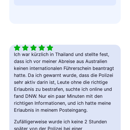
Eine g
Ich war kürzlich in Thailand und stellte fest,
besorg
dass ich vor meiner Abreise aus Australien
wir di
keinen internationalen Führerschein beantragt
kleine
hatte. Da ich gewarnt wurde, dass die Polizei
sofort
sehr aktiv darin ist, Leute ohne die richtige
Und si
Erlaubnis zu bestrafen, suchte ich online und
empfeh
fand DNW. Nur ein paar Minuten mit den
richtigen Informationen, und ich hatte meine
Jam
Erlaubnis in meinem Posteingang.
Ver
Zufälligerweise wurde ich keine 2 Stunden
später von der Polizei bei einer