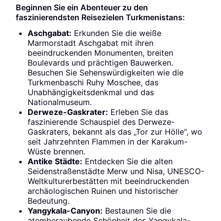
Beginnen Sie ein Abenteuer zu den
faszinierendsten Reisezielen Turkmenistans:
Aschgabat:
Erkunden Sie die weiße
Marmorstadt Aschgabat mit ihren
beeindruckenden Monumenten, breiten
Boulevards und prächtigen Bauwerken.
Besuchen Sie Sehenswürdigkeiten wie die
Turkmenbaschi Ruhy Moschee, das
Unabhängigkeitsdenkmal und das
Nationalmuseum.
Derweze-Gaskrater:
Erleben Sie das
faszinierende Schauspiel des Derweze-
Gaskraters, bekannt als das „Tor zur Hölle“, wo
seit Jahrzehnten Flammen in der Karakum-
Wüste brennen.
Antike Städte:
Entdecken Sie die alten
Seidenstraßenstädte Merw und Nisa, UNESCO-
Weltkulturerbestätten mit beeindruckenden
archäologischen Ruinen und historischer
Bedeutung.
Yangykala-Canyon:
Bestaunen Sie die
atemberaubende Schönheit des Yangykala-